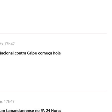
às 17h47
cional contra Gripe começa hoje
às 17h47
um tamandareense no PA 24 Horas