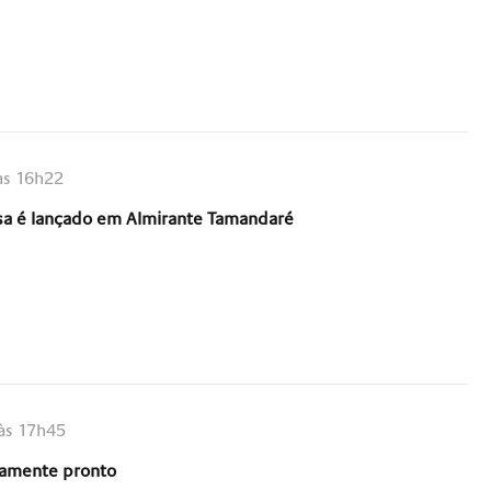
às 16h22
a é lançado em Almirante Tamandaré
às 17h45
camente pronto