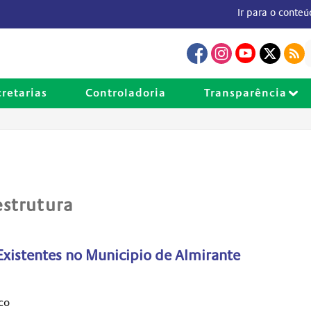
Ir para o conte
cretarias
Controladoria
Transparência
estrutura
Existentes no Municipio de Almirante
co