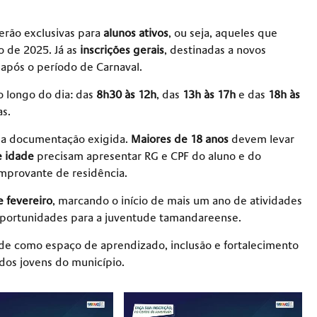
 serão exclusivas para
alunos ativos
, ou seja, aqueles que
o de 2025. Já as
inscrições gerais
, destinadas a novos
, após o período de Carnaval.
o longo do dia: das
8h30 às 12h
, das
13h às 17h
e das
18h às
as.
ar a documentação exigida.
Maiores de 18 anos
devem levar
 idade
precisam apresentar RG e CPF do aluno e do
omprovante de residência.
e fevereiro
, marcando o início de mais um ano de atividades
 oportunidades para a juventude tamandareense.
ude como espaço de aprendizado, inclusão e fortalecimento
 dos jovens do município.